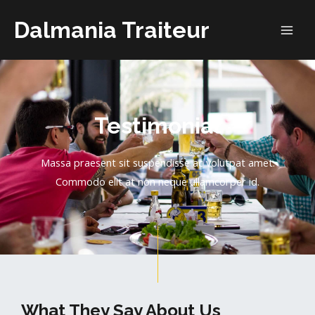
Dalmania Traiteur
Testimonial
Massa praesent sit suspendisse ac volutpat amet.
Commodo elit at non neque ullamcorper id.
What They Say About Us