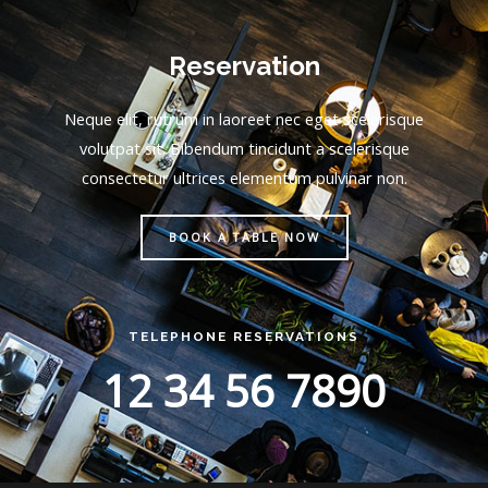
Reservation
Neque elit, rutrum in laoreet nec eget scelerisque
volutpat sit. Bibendum tincidunt a scelerisque
consectetur ultrices elementum pulvinar non.
BOOK A TABLE NOW
TELEPHONE RESERVATIONS
12 34 56 7890