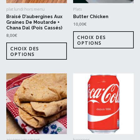
la
la
plat lundi hors menu
Plats
page
pa
Braisé D’aubergines Aux
Butter Chicken
Graines De Moutarde +
du
du
10,00
€
Chana Dal (Pois Cassés)
produit
pr
Ce
8,00
€
CHOIX DES
pr
OPTIONS
Ce
CHOIX DES
a
produit
OPTIONS
plu
a
var
plusieurs
Le
variations.
op
Les
pe
options
êtr
peuvent
cho
être
sur
choisies
la
sur
pa
la
accompagnement
boissons