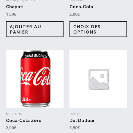
du
page
Chapati
Coca-Cola
pr
du
1,50
€
2,00
€
produit
Ce
AJOUTER AU
CHOIX DES
pr
PANIER
OPTIONS
a
plu
var
Le
op
pe
êtr
cho
sur
la
boissons
entrée
pa
Coca-Cola Zéro
Dal Du Jour
du
2,00
€
3,50
€