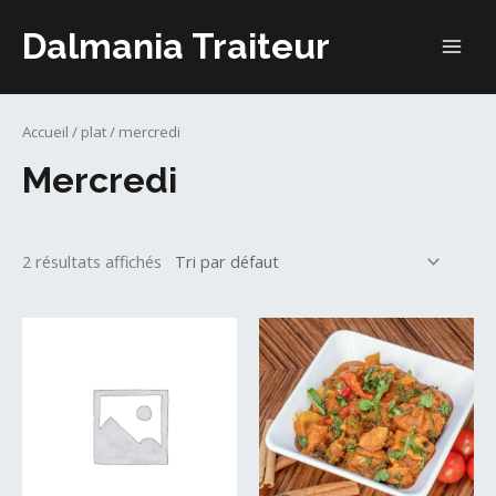
Aller
Dalmania Traiteur
au
MAI
contenu
ME
Accueil
/
plat
/ mercredi
Mercredi
2 résultats affichés