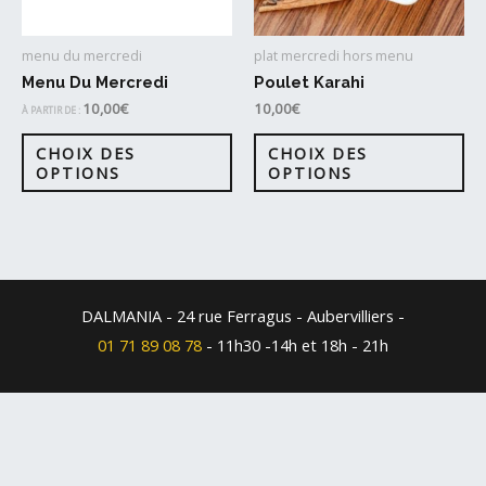
menu du mercredi
plat mercredi hors menu
Menu Du Mercredi
Poulet Karahi
10,00
€
10,00
€
À PARTIR DE :
Ce
CHOIX DES
CHOIX DES
pr
OPTIONS
OPTIONS
a
plu
var
Le
op
DALMANIA - 24 rue Ferragus - Aubervilliers -
pe
01 71 89 08 78
- 11h30 -14h et 18h - 21h
êtr
cho
sur
la