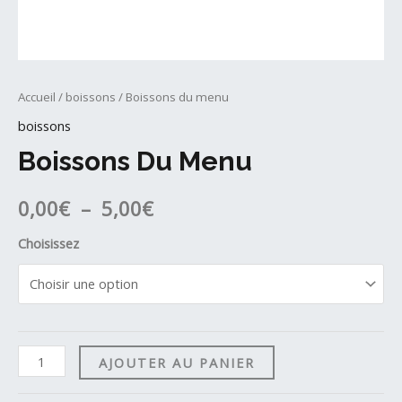
Accueil
/
boissons
/ Boissons du menu
boissons
Boissons Du Menu
Plage
0,00
€
–
5,00
€
de
Choisissez
prix :
0,00€
à
quantité
AJOUTER AU PANIER
de
5,00€