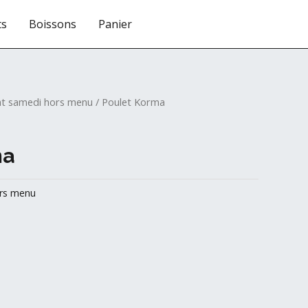
ts
Boissons
Panier
RESERVATION
at samedi hors menu
/ Poulet Korma
ma
ors menu