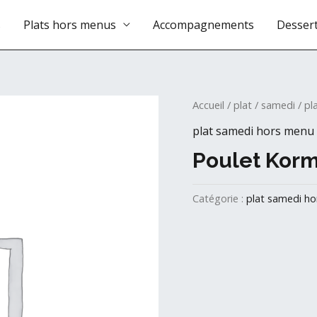
s
Plats hors menus
Accompagnements
Desser
Accueil
/
plat
/
samedi
/
pl
plat samedi hors menu
Poulet Kor
Catégorie :
plat samedi h